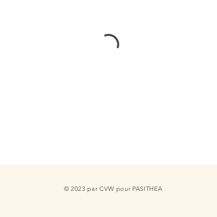
© 2023 par
CVW
pour PASITHEA